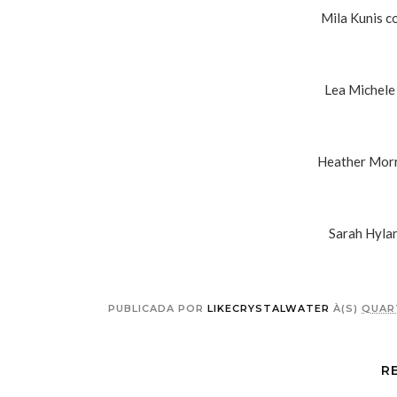
Mila Kunis 
Lea Michele
Heather Mor
Sarah Hyla
PUBLICADA POR
LIKECRYSTALWATER
À(S)
QUART
R