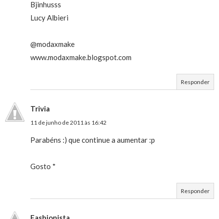
Bjinhusss
Lucy Albieri
@modaxmake
www.modaxmake.blogspot.com
Responder
Trivia
11 de junho de 2011 às 16:42
Parabéns :) que continue a aumentar :p
Gosto *
Responder
Fashionista