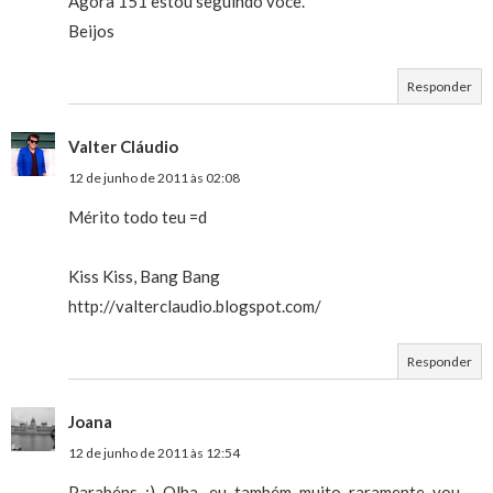
Agora 151 estou seguindo você.
Beijos
Responder
Valter Cláudio
12 de junho de 2011 às 02:08
Mérito todo teu =d
Kiss Kiss, Bang Bang
http://valterclaudio.blogspot.com/
Responder
Joana
12 de junho de 2011 às 12:54
Parabéns :) Olha, eu também muito raramente vou