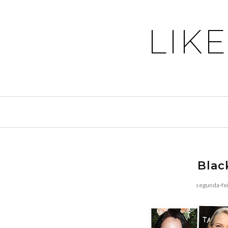
LIK
Blac
segunda-fe