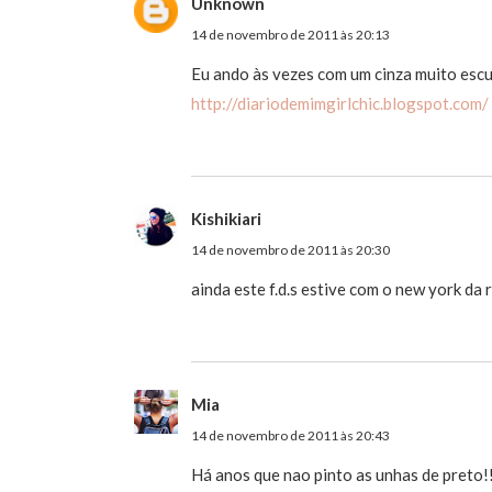
Unknown
14 de novembro de 2011 às 20:13
Eu ando às vezes com um cinza muito escur
http://diariodemimgirlchic.blogspot.com/
Kishikiari
14 de novembro de 2011 às 20:30
ainda este f.d.s estive com o new york da 
Mia
14 de novembro de 2011 às 20:43
Há anos que nao pinto as unhas de preto!