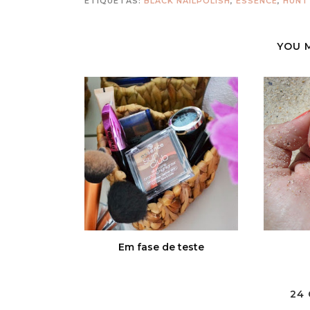
ETIQUETAS:
BLACK NAILPOLISH
,
ESSENCE
,
HUNT 
YOU 
Em fase de teste
24