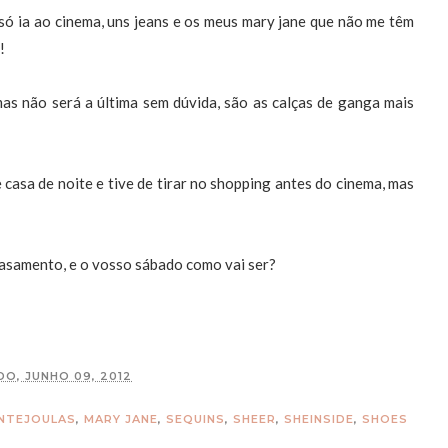
só ia ao cinema, uns jeans e os meus mary jane que não me têm
!
mas não será a última sem dúvida, são as calças de ganga mais
 casa de noite e tive de tirar no shopping antes do cinema, mas
 casamento, e o vosso sábado como vai ser?
O, JUNHO 09, 2012
NTEJOULAS
,
MARY JANE
,
SEQUINS
,
SHEER
,
SHEINSIDE
,
SHOES