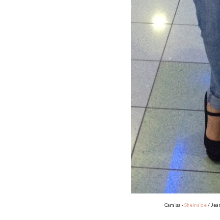
Camisa -
Sheinside
/ Jean