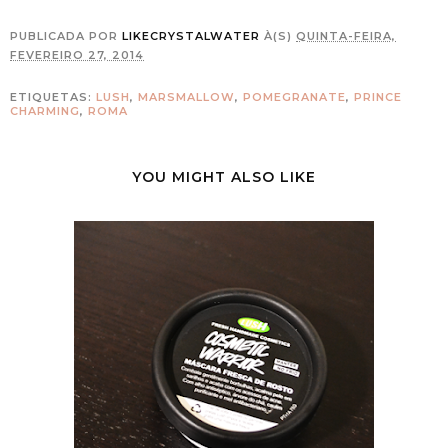
PUBLICADA POR
LIKECRYSTALWATER
À(S)
QUINTA-FEIRA,
FEVEREIRO 27, 2014
ETIQUETAS:
LUSH
,
MARSMALLOW
,
POMEGRANATE
,
PRINCE
CHARMING
,
ROMA
YOU MIGHT ALSO LIKE