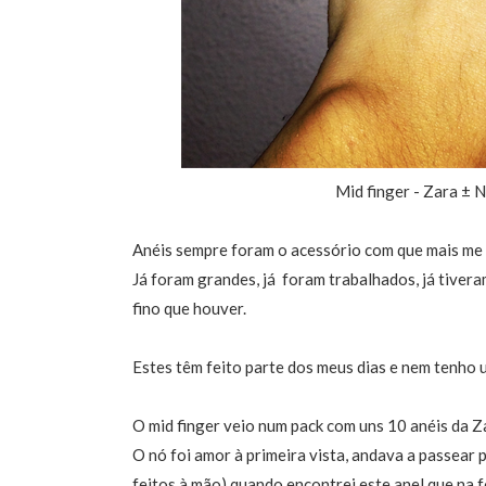
Mid finger - Zara ± 
Anéis sempre foram o acessório com que mais me id
Já foram grandes, já foram trabalhados, já tiver
fino que houver.
Estes têm feito parte dos meus dias e nem tenho
O mid finger veio num pack com uns 10 anéis da Z
O nó foi amor à primeira vista, andava a passear
feitos à mão) quando encontrei este anel que na