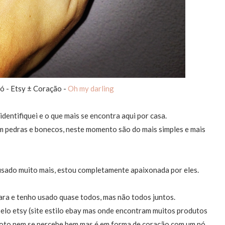
Nó - Etsy ± Coração -
Oh my darling
entifiquei e o que mais se encontra aqui por casa.
am pedras e bonecos, neste momento são do mais simples e mais
 usado muito mais, estou completamente apaixonada por eles.
ara e tenho usado quase todos, mas não todos juntos.
 pelo etsy (site estilo ebay mas onde encontram muitos produtos
 foto nem se percebe bem mas é em forma de coração com um nó