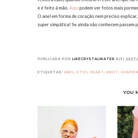
e é feito à mão.
Aqui
podem ver fotos mais porme
O anel em forma de coração nem preciso explicar,
super simpática! Se ainda não conhecem passem p
PUBLICADA POR
LIKECRYSTALWATER
À(S)
SEXTA
ETIQUETAS:
ANEL
,
ETSY
,
HEART
,
KNOT
,
OHMYDA
YOU 