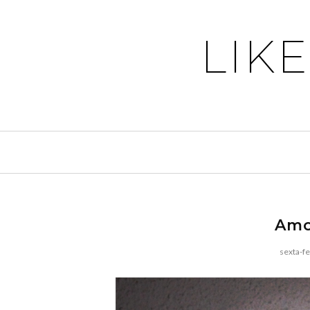
LIK
Amo
sexta-fe