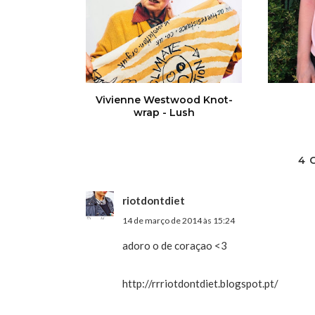
Vivienne Westwood Knot-
wrap - Lush
4 
riotdontdiet
14 de março de 2014 às 15:24
adoro o de coraçao <3
http://rrriotdontdiet.blogspot.pt/