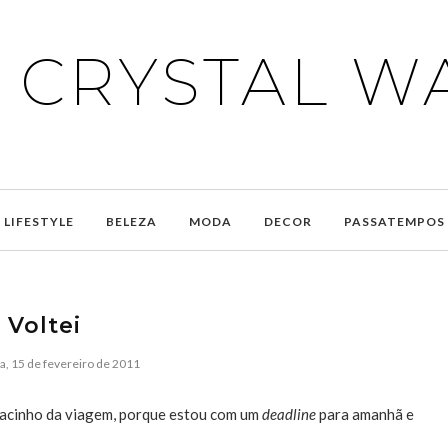
E CRYSTAL W
LIFESTYLE
BELEZA
MODA
DECOR
PASSATEMPOS
Voltei
ra, 15 de fevereiro de 2011
dacinho da viagem, porque estou com um
deadline
para amanhã e