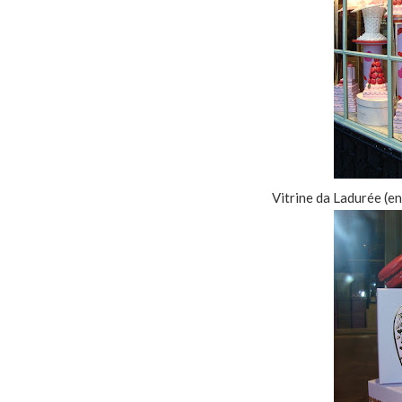
Vitrine da Ladurée (en