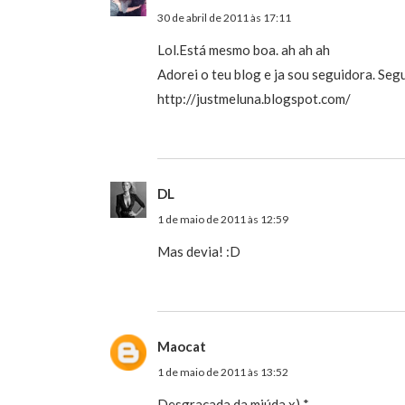
30 de abril de 2011 às 17:11
Lol.Está mesmo boa. ah ah ah
Adorei o teu blog e ja sou seguidora. Seg
http://justmeluna.blogspot.com/
DL
1 de maio de 2011 às 12:59
Mas devia! :D
Maocat
1 de maio de 2011 às 13:52
Desgraçada da miúda x) *