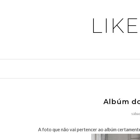
LIK
Albúm do
sábad
A foto que não vai pertencer ao albúm certament