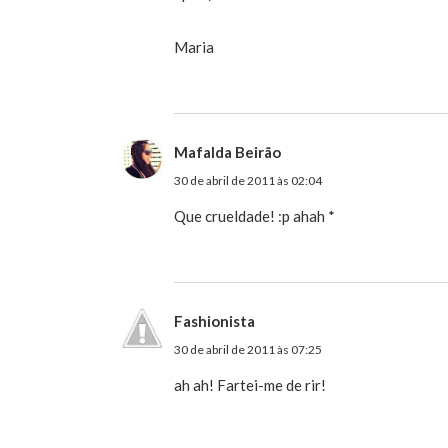
Maria
Mafalda Beirão
30 de abril de 2011 às 02:04
Que crueldade! :p ahah *
Fashionista
30 de abril de 2011 às 07:25
ah ah! Fartei-me de rir!