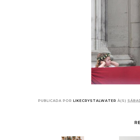
PUBLICADA POR
LIKECRYSTALWATER
À(S)
SÁBAD
R