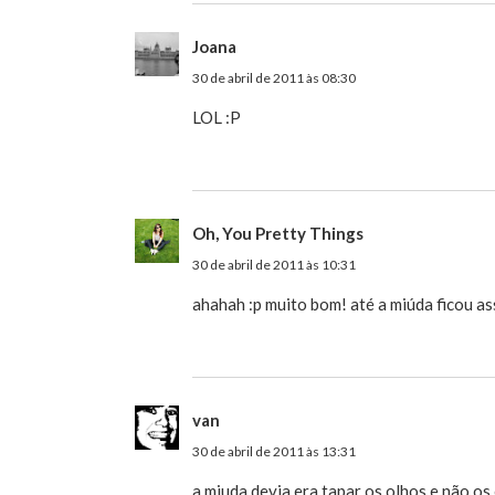
Joana
30 de abril de 2011 às 08:30
LOL :P
Oh, You Pretty Things
30 de abril de 2011 às 10:31
ahahah :p muito bom! até a miúda ficou as
van
30 de abril de 2011 às 13:31
a miuda devia era tapar os olhos e não os 