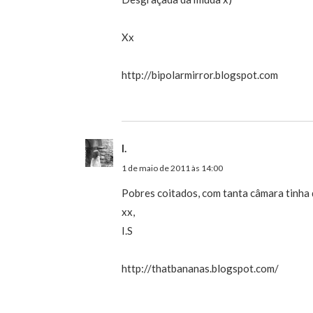
Xx
http://bipolarmirror.blogspot.com
I.
1 de maio de 2011 às 14:00
Pobres coitados, com tanta câmara tinha 
xx,
I.S
http://thatbananas.blogspot.com/