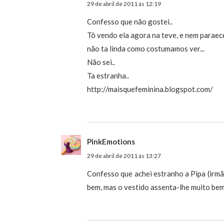
29 de abril de 2011 às 12:19
Confesso que não gostei..
Tô vendo ela agora na teve, e nem paraece
não ta linda como costumamos ver...
Não sei..
Ta estranha..
http://maisquefeminina.blogspot.com/
PinkEmotions
29 de abril de 2011 às 13:27
Confesso que achei estranho a Pipa (irmã
bem, mas o vestido assenta-lhe muito be