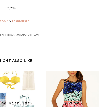
12,99€
book
&
fashiolista
A-FEIRA, JULHO 06, 2011
MIGHT ALSO LIKE