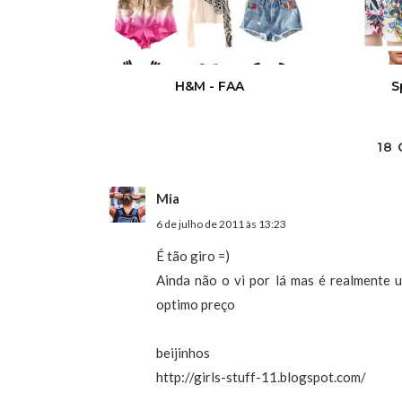
H&M - FAA
S
18
Mia
6 de julho de 2011 às 13:23
É tão giro =)
Ainda não o vi por lá mas é realmente 
optimo preço
beijinhos
http://girls-stuff-11.blogspot.com/