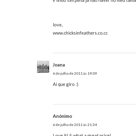
love,
www.chicksinfeathers.co.cc
Joana
6 de julho de 2011 às 19:09
Ai que giro :)
Anónimo
6 de julho de 2011 às 21:34
Love it! & what a great price!