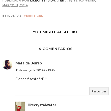
PUBLICADA POR
LIKECRYSTALWATER
À(S)
TERÇA-FEIRA,
MARÇO 11, 2014
ETIQUETAS:
VERNIZ GEL
YOU MIGHT ALSO LIKE
4 COMENTÁRIOS
Mafalda Beirão
11 de março de 2014 às 13:45
E onde fizeste? :P *
Responder
likecrystalwater