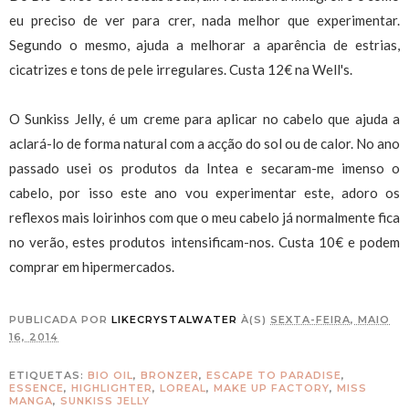
eu preciso de ver para crer, nada melhor que experimentar.
Segundo o mesmo, ajuda a melhorar a aparência de estrias,
cicatrizes e tons de pele irregulares. Custa 12€ na Well's.
O Sunkiss Jelly, é um creme para aplicar no cabelo que ajuda a
aclará-lo de forma natural com a acção do sol ou de calor. No ano
passado usei os produtos da Intea e secaram-me imenso o
cabelo, por isso este ano vou experimentar este, adoro os
reflexos mais loirinhos com que o meu cabelo já normalmente fica
no verão, estes produtos intensificam-nos. Custa 10€ e podem
comprar em hipermercados.
PUBLICADA POR
LIKECRYSTALWATER
À(S)
SEXTA-FEIRA, MAIO
16, 2014
ETIQUETAS:
BIO OIL
,
BRONZER
,
ESCAPE TO PARADISE
,
ESSENCE
,
HIGHLIGHTER
,
LOREAL
,
MAKE UP FACTORY
,
MISS
MANGA
,
SUNKISS JELLY