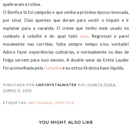
quebraram a rotina.
O Benfica lá foi campeão e que venha a próxima época renovada,
por sinal. Dias quentes que deram para vestir o biquíni e ir
esplanar para a varanda. O creme que tenho mais usado no
combate à celulite e do qual falei
aqui
. Regressei e parei
novamente nas corridas, falta sempre tempo e/ou vontade!
Adoro fazer experiências culinárias, e normalmente os dias de
folga servem para isso mesmo. A double wear da Estée Lauder
foi aconselhada pela
Catarina
e eu estou fã desta base líquida.
PUBLICADA POR
LIKECRYSTALWATER
À(S)
QUINTA-FEIRA,
JUNHO 11, 2015
ETIQUETAS:
INSTAGRAM
,
LIFESTYLE
YOU MIGHT ALSO LIKE