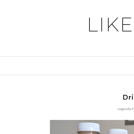
LIK
Dr
segunda-fe