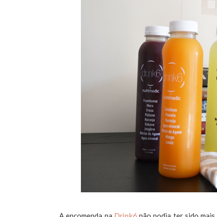
A encomenda na
Drink6
não podia ter sido mais f