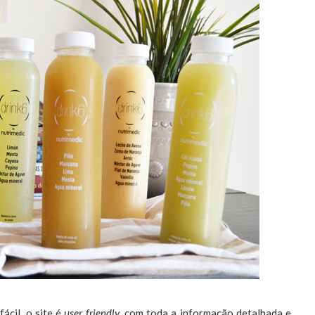
ácil, o site é
user friendly
, com toda a informação detalhada e