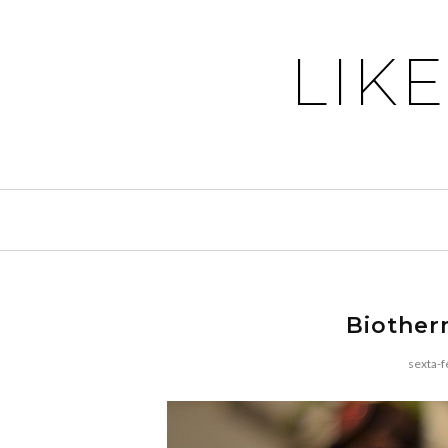
LIK
Biother
sexta-f